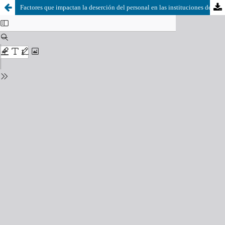
Factores que impactan la deserción del personal en las instituciones de educación superior privadas