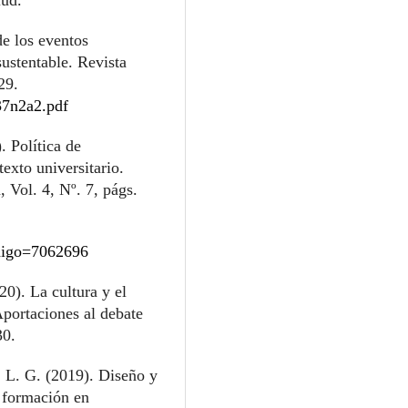
de los eventos
ustentable. Revista
29.
37n2a2.pdf
. Política de
exto universitario.
, Vol. 4, Nº. 7, págs.
codigo=7062696
20). La cultura y el
Aportaciones al debate
30.
 L. G. (2019). Diseño y
a formación en