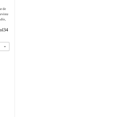
n
ar de
evista
ndío
,
vol34