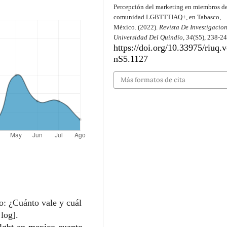
Percepción del marketing en miembros de
comunidad LGBTTTIAQ+, en Tabasco,
México. (2022).
Revista De Investigacio
Universidad Del Quindío
,
34
(S5), 238-24
https://doi.org/10.33975/riuq.
nS5.1127
Más formatos de cita
: ¿Cuánto vale y cuál
log].
lgbt-en-mexico-cuanto-