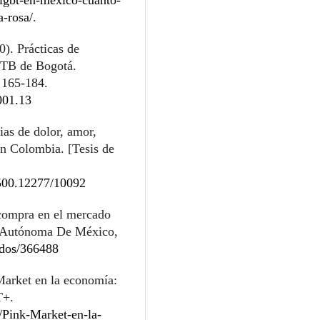
a-rosa/
.
0). Prácticas de
GTB de Bogotá.
, 165-184.
001.13
ias de dolor, amor,
en Colombia. [Tesis de
0.500.12277/10092
compra en el mercado
al Autónoma De México,
idos/366488
Market en la economía:
T+.
Pink-Market-en-la-