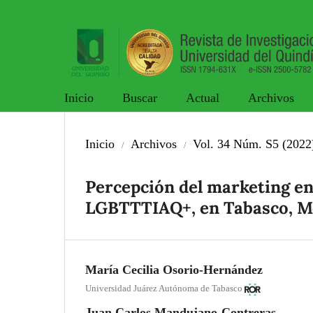
Inicio
Buscar
Actual
Archivos
Inicio
Archivos
Vol. 34 Núm. S5 (2022
/
/
Percepción del marketing e
LGBTTTIAQ+, en Tabasco, M
María Cecilia Osorio-Hernández
Universidad Juárez Autónoma de Tabasco
Juan Carlos Mandujano-Contreras