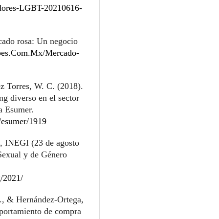
idores-LGBT-20210616-
cado rosa: Un negocio
rbes.Com.Mx/Mercado-
z Torres, W. C. (2018).
ng diverso en el sector
a Esumer.
e/esumer/1919
a, INEGI (23 de agosto
Sexual y de Género
g/2021/
I., & Hernández-Ortega,
omportamiento de compra