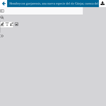
Hemibrycon guejarensis, una nueva especie del río Güejar, cuenca del Orinoco, Colombia (Characiformes: Characidae) con una revisión de las poblaciones identificadas como Hemibrycon metae