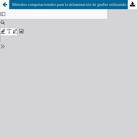
Métodos computacionales para la delaminación de grafito utilizando surfactantes anionicos para producir grafeno