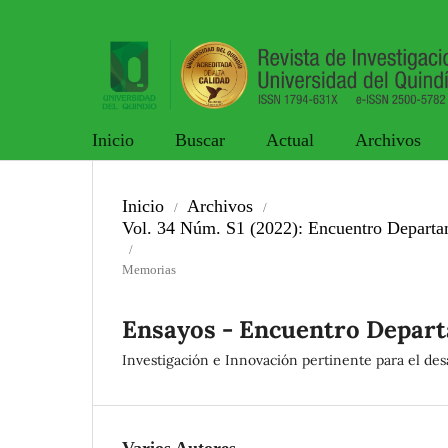
Inicio
Buscar
Actual
Archivos
Inicio
Archivos
/
/
Vol. 34 Núm. S1 (2022): Encuentro Departam
/
Memorias
Ensayos - Encuentro Departa
Investigación e Innovación pertinente para el desa
Varios Autores