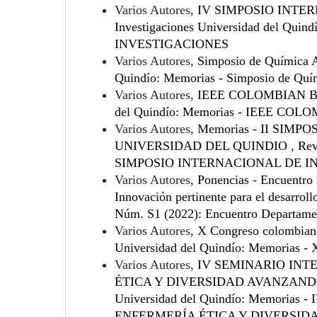
Varios Autores,
IV SIMPOSIO INTE
Investigaciones Universidad del Q
INVESTIGACIONES
Varios Autores,
Simposio de Química 
Quindío: Memorias - Simposio de Quí
Varios Autores,
IEEE COLOMBIAN 
del Quindío: Memorias - IEEE 
Varios Autores,
Memorias - II SIM
UNIVERSIDAD DEL QUINDIO
,
Rev
SIMPOSIO INTERNACIONAL DE I
Varios Autores,
Ponencias - Encuentro 
Innovación pertinente para el desarroll
Núm. S1 (2022): Encuentro Departament
Varios Autores,
X Congreso colombian
Universidad del Quindío: Memor
Varios Autores,
IV SEMINARIO INT
ÉTICA Y DIVERSIDAD AVANZAND
Universidad del Quindío: Memori
ENFERMERÍA ÉTICA Y DIVERSID