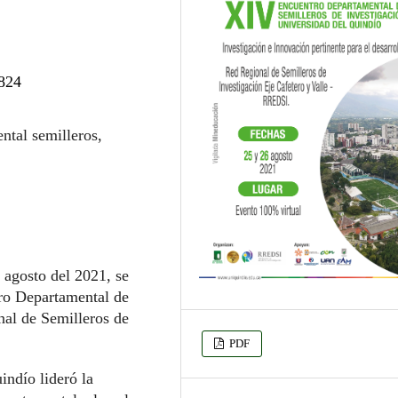
.824
tal semilleros,
 agosto del 2021, se
tro Departamental de
nal de Semilleros de
PDF
indío lideró la